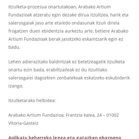
Itzulketa-prozesua onartutakoan, Arabako Artium
Fundazioak atzeratu egin dezake dirua itzultzea, harik eta
salerosgaiak jaso arte eta/edo ondasunak itzuli direla
frogatzen duen ebidentzia aurkeztu arte, betiere Arabako
Artium Fundazioak berak jasotzeko eskaintzarik egin ez
badu.
Lehen adierazitako baldintzak ez betetzeagatik itzulketa
onartu ezin bada, erabiltzaileak ez du itzulitako
salerosgaiei dagozkien zenbatekoak eskatzeko eskubiderik
izango.
Itzulketarako helbidea:
Arabako Artium Fundazioa, Frantzia kalea, 24 – 01002
Vitoria-Gasteiz
Aplikatu beharreko legea eta gatazken ebazpena