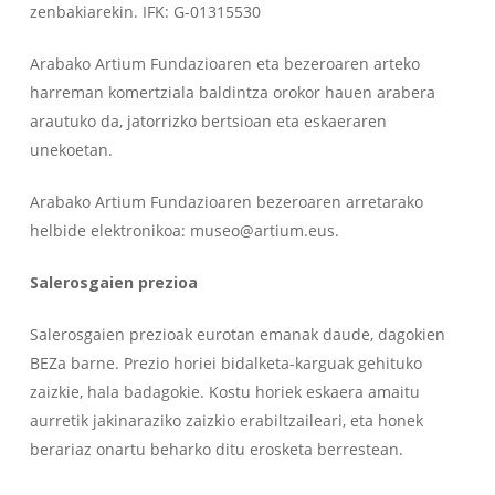
zenbakiarekin. IFK: G-01315530
Arabako Artium Fundazioaren eta bezeroaren arteko
harreman komertziala baldintza orokor hauen arabera
arautuko da, jatorrizko bertsioan eta eskaeraren
unekoetan.
Arabako Artium Fundazioaren bezeroaren arretarako
helbide elektronikoa: museo@artium.eus.
Salerosgaien prezioa
Salerosgaien prezioak eurotan emanak daude, dagokien
BEZa barne. Prezio horiei bidalketa-karguak gehituko
zaizkie, hala badagokie. Kostu horiek eskaera amaitu
aurretik jakinaraziko zaizkio erabiltzaileari, eta honek
berariaz onartu beharko ditu erosketa berrestean.