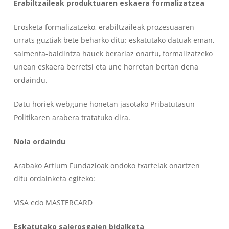
Erabiltzaileak produktuaren eskaera formalizatzea
Erosketa formalizatzeko, erabiltzaileak prozesuaaren
urrats guztiak bete beharko ditu: eskatutako datuak eman,
salmenta-baldintza hauek berariaz onartu, formalizatzeko
unean eskaera berretsi eta une horretan bertan dena
ordaindu.
Datu horiek webgune honetan jasotako Pribatutasun
Politikaren arabera tratatuko dira.
Nola ordaindu
Arabako Artium Fundazioak ondoko txartelak onartzen
ditu ordainketa egiteko:
VISA edo MASTERCARD
Eskatutako salerosgaien bidalketa