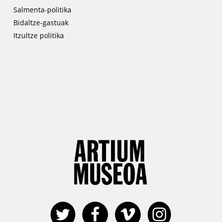
Salmenta-politika
Bidaltze-gastuak
Itzultze politika