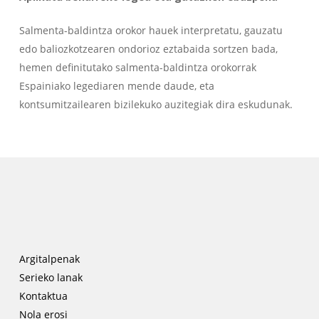
Salmenta-baldintza orokor hauek interpretatu, gauzatu
edo baliozkotzearen ondorioz eztabaida sortzen bada,
hemen definitutako salmenta-baldintza orokorrak
Espainiako legediaren mende daude, eta
kontsumitzailearen bizilekuko auzitegiak dira eskudunak.
Argitalpenak
Serieko lanak
Kontaktua
Nola erosi