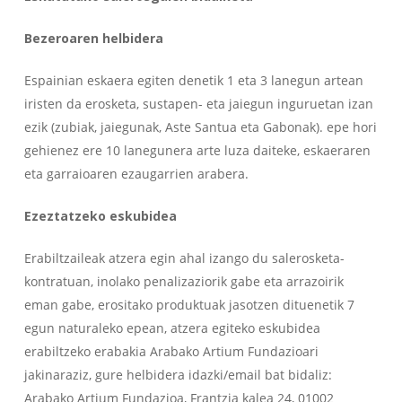
Bezeroaren helbidera
Espainian eskaera egiten denetik 1 eta 3 lanegun artean
iristen da erosketa, sustapen- eta jaiegun inguruetan izan
ezik (zubiak, jaiegunak, Aste Santua eta Gabonak). epe hori
gehienez ere 10 lanegunera arte luza daiteke, eskaeraren
eta garraioaren ezaugarrien arabera.
Ezeztatzeko eskubidea
Erabiltzaileak atzera egin ahal izango du salerosketa-
kontratuan, inolako penalizaziorik gabe eta arrazoirik
eman gabe, erositako produktuak jasotzen dituenetik 7
egun naturaleko epean, atzera egiteko eskubidea
erabiltzeko erabakia Arabako Artium Fundazioari
jakinaraziz, gure helbidera idazki/email bat bidaliz:
Arabako Artium Fundazioa, Frantzia kalea 24, 01002