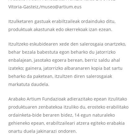
Vitoria-Gasteiz,/museo@artium.eus
Itzulketaren gastuak erabiltzaileak ordainduko ditu,
produktuak akastunak edo okerrekoak izan ezean.
Itzultzeko eskubidearen xede den salerosgaia onartzeko,
behar bezala babestuta egon beharko du jatorrizko
enbalajean, jasotako egoera berean, berriz saldu ahal
izateko; gainera, jatorrizko albaranaren kopia bat sartu
beharko da paketean, itzultzen diren salerosgaiak
markatuta daudela.
Arabako Artium Fundazioak adierazitako epean itzulitako
produktuaren zenbatekoa itzuliko du, erosteko erabilitako
ordainketa-bide beraren bidez, 14 egun naturaleko
gehieneko epean, erabiltzaileari atzera egiteko erabakia
onartu duela jakinarazi ondoren.