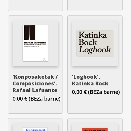
prozesuak
Euskal Herrian,
1978-1991’
‘Konposaketak /
‘Logbook’.
Composiciones’.
Katinka Bock
Rafael Lafuente
0,00
€
(BEZa barne)
0,00
€
(BEZa barne)