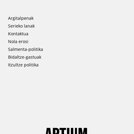
Argitalpenak
Serieko lanak
Kontaktua
Nola erosi
Salmenta-politika
Bidaltze-gastuak
Itzultze politika