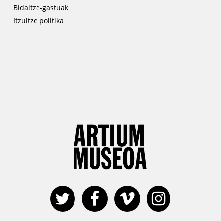
Bidaltze-gastuak
Itzultze politika