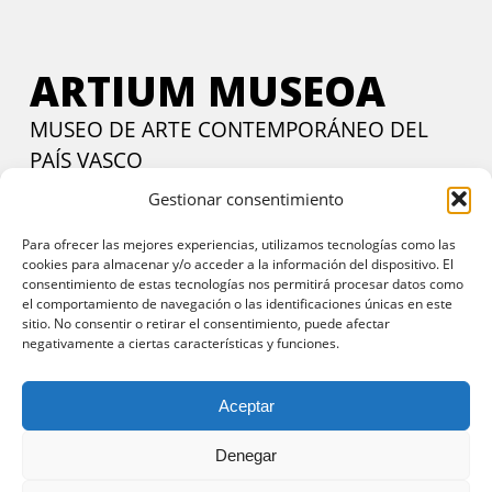
ARTIUM MUSEOA
MUSEO DE ARTE CONTEMPORÁNEO DEL
PAÍS VASCO
Gestionar consentimiento
Calle Francia, 24. Vitoria-Gasteiz, 01002 Araba.
Contactar
Martes a viernes:
de 11:00 a 14:00 y de 17:00 a 20:00 h
Para ofrecer las mejores experiencias, utilizamos tecnologías como las
cookies para almacenar y/o acceder a la información del dispositivo. El
Sábados y domingos:
11:00 a 20:00 h
consentimiento de estas tecnologías nos permitirá procesar datos como
Entrada gratuita
todos los días en horario de tarde y
el comportamiento de navegación o las identificaciones únicas en este
sitio. No consentir o retirar el consentimiento, puede afectar
domingos todo el día
negativamente a ciertas características y funciones.
Aceptar
Denegar