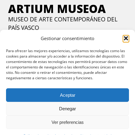
ARTIUM MUSEOA
MUSEO DE ARTE CONTEMPORÁNEO DEL
PAÍS VASCO
Gestionar consentimiento
Calle Francia, 24. Vitoria-Gasteiz, 01002 Araba.
Contactar
Martes a viernes:
de 11:00 a 14:00 y de 17:00 a 20:00 h
Para ofrecer las mejores experiencias, utilizamos tecnologías como las
cookies para almacenar y/o acceder a la información del dispositivo. El
Sábados y domingos:
11:00 a 20:00 h
consentimiento de estas tecnologías nos permitirá procesar datos como
Entrada gratuita
todos los días en horario de tarde y
el comportamiento de navegación o las identificaciones únicas en este
sitio. No consentir o retirar el consentimiento, puede afectar
domingos todo el día
negativamente a ciertas características y funciones.
Aceptar
Denegar
© 2025 Artium Museoa.
Aviso legal y política de privacidad
Ver preferencias
|
Política de cookies