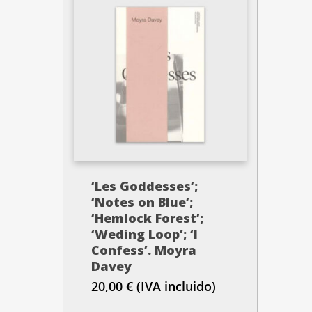
‘Les Goddesses’;
‘Notes on Blue’;
‘Hemlock Forest’;
‘Weding Loop’; ‘I
Confess’. Moyra
Davey
20,00
€
(IVA incluido)