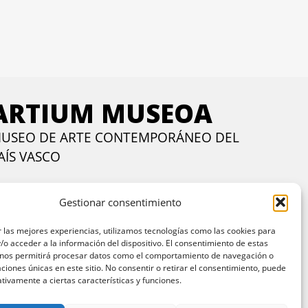
ARTIUM MUSEOA
USEO DE ARTE CONTEMPORÁNEO DEL
AÍS VASCO
lle Francia, 24. Vitoria-Gasteiz, 01002 Araba.
Gestionar consentimiento
ntactar
artes a viernes:
de 11:00 a 14:00 y de 17:00 a 20:00
 las mejores experiencias, utilizamos tecnologías como las cookies para
o acceder a la información del dispositivo. El consentimiento de estas
 nos permitirá procesar datos como el comportamiento de navegación o
ábados y domingos:
11:00 a 20:00 h
caciones únicas en este sitio. No consentir o retirar el consentimiento, puede
ntrada gratuita
todos los días en horario de tarde y
tivamente a ciertas características y funciones.
mingos todo el día