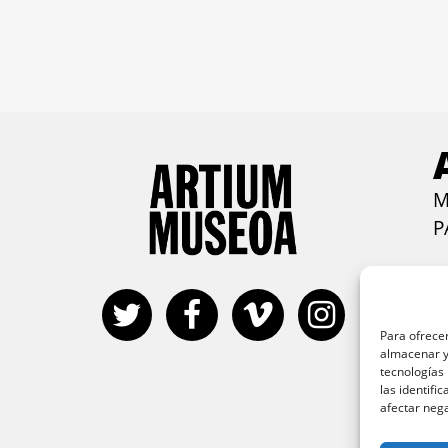
M
P
Ca
Co
M
Para ofrecer
h
almacenar y/
tecnologías
S
las identifi
E
afectar nega
do