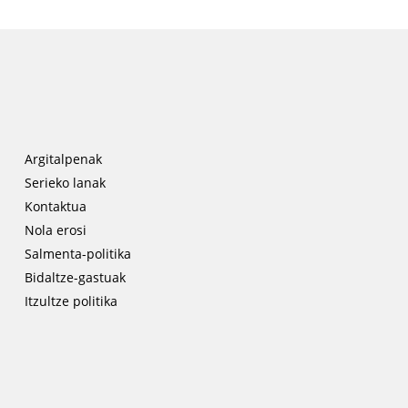
Argitalpenak
Serieko lanak
Kontaktua
Nola erosi
Salmenta-politika
Bidaltze-gastuak
Itzultze politika