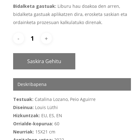
Bidalketa gastuak:
Liburu hau doakoa den arren,
bidalketa gastuak aplikatzen dira, erosketa saskian eta
ordainketa prozesuan kalkulatuko direnak.
Saskira Gehitu
Deskribapena
Testuak:
Catalina Lozano, Peio Aguirre
Diseinua:
Louis Lüthi
Hizkuntzak:
EU, ES, EN
Orrialde-kopurua:
60
Neurriak:
15X21 cm
Argitalpen-urtea:
2022