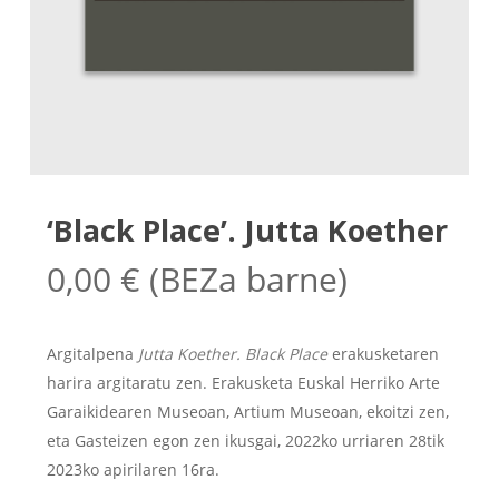
‘Black Place’. Jutta Koether
0,00
€
(BEZa barne)
Argitalpena
Jutta Koether. Black Place
erakusketaren
harira argitaratu zen. Erakusketa Euskal Herriko Arte
Garaikidearen Museoan, Artium Museoan, ekoitzi zen,
eta Gasteizen egon zen ikusgai, 2022ko urriaren 28tik
2023ko apirilaren 16ra.