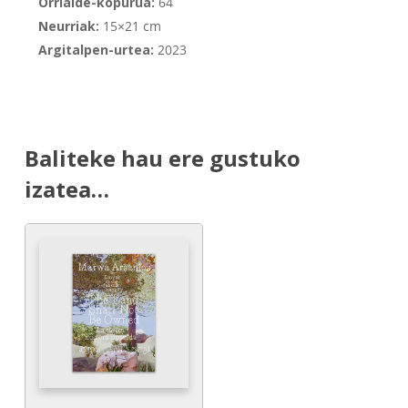
Orrialde-kopurua:
64
Neurriak:
15×21 cm
Argitalpen-urtea:
2023
Baliteke hau ere gustuko
izatea…