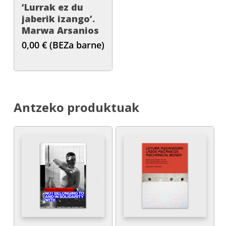
‘Lurrak ez du
jaberik izango’.
Marwa Arsanios
0,00
€
(BEZa barne)
Antzeko produktuak