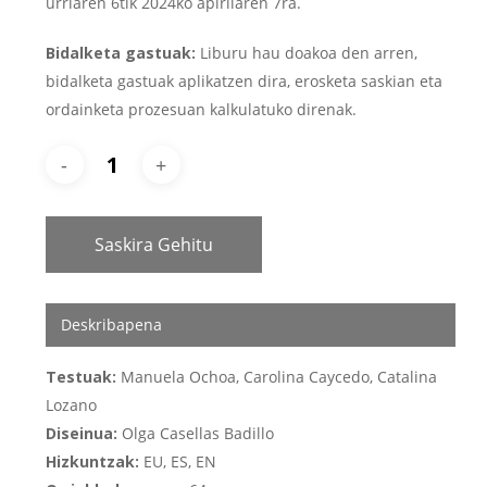
urriaren 6tik 2024ko apirilaren 7ra.
Bidalketa gastuak:
Liburu hau doakoa den arren,
bidalketa gastuak aplikatzen dira, erosketa saskian eta
ordainketa prozesuan kalkulatuko direnak.
Saskira Gehitu
Deskribapena
Testuak:
Manuela Ochoa, Carolina Caycedo, Catalina
Lozano
Diseinua:
Olga Casellas Badillo
Hizkuntzak:
EU, ES, EN