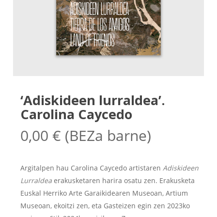
‘Adiskideen lurraldea’.
Carolina Caycedo
0,00
€
(BEZa barne)
Argitalpen hau Carolina Caycedo artistaren
Adiskideen
Lurraldea
erakusketaren harira osatu zen. Erakusketa
Euskal Herriko Arte Garaikidearen Museoan, Artium
Museoan, ekoitzi zen, eta Gasteizen egin zen 2023ko