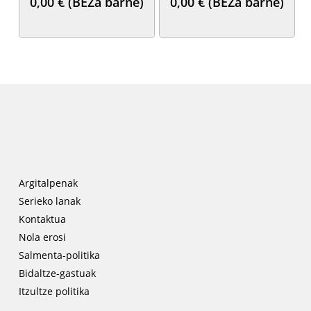
0,00
€
(BEZa barne)
0,00
€
(BEZa barne)
Argitalpenak
Serieko lanak
Kontaktua
Nola erosi
Salmenta-politika
Bidaltze-gastuak
Itzultze politika