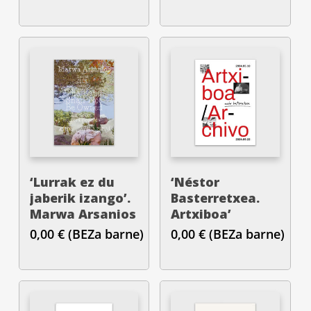
Medina
‘Lurrak ez du
‘Néstor
jaberik izango’.
Basterretxea.
Marwa Arsanios
Artxiboa’
0,00
€
(BEZa barne)
0,00
€
(BEZa barne)