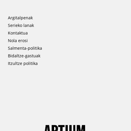
Argitalpenak
Serieko lanak
Kontaktua
Nola erosi
Salmenta-politika
Bidaltze-gastuak
Itzultze politika