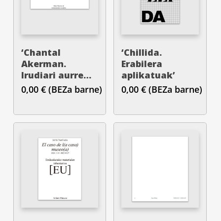
‘Chantal
‘Chillida.
Akerman.
Erabilera
Irudiari aurre
aplikatuak’
egitea’
0,00
€
(BEZa barne)
0,00
€
(BEZa barne)