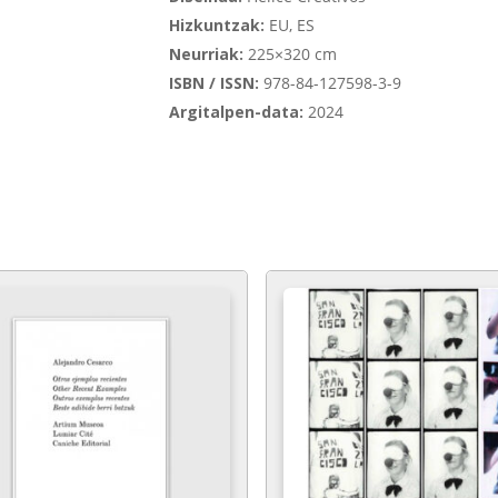
Hizkuntzak:
EU, ES
Neurriak:
225×320 cm
ISBN / ISSN:
978-84-127598-3-9
Argitalpen-data:
2024