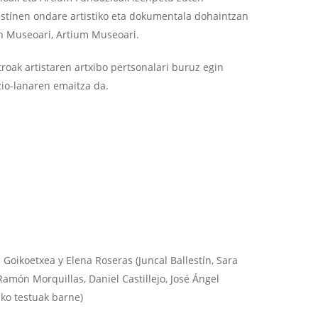
estínen ondare artistiko eta dokumentala dohaintzan
n Museoari, Artium Museoari.
ak artistaren artxibo pertsonalari buruz egin
azio-lanaren emaitza da.
Goikoetxea y Elena Roseras (Juncal Ballestín, Sara
amón Morquillas, Daniel Castillejo, José Ángel
ako testuak barne)