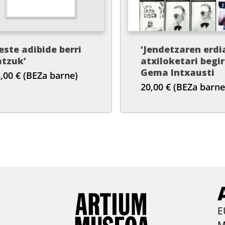
este adibide berri
‘Jendetzaren erdi
atzuk’
atxiloketari begir
Gema Intxausti
5,00
€
(BEZa barne)
20,00
€
(BEZa barne
E