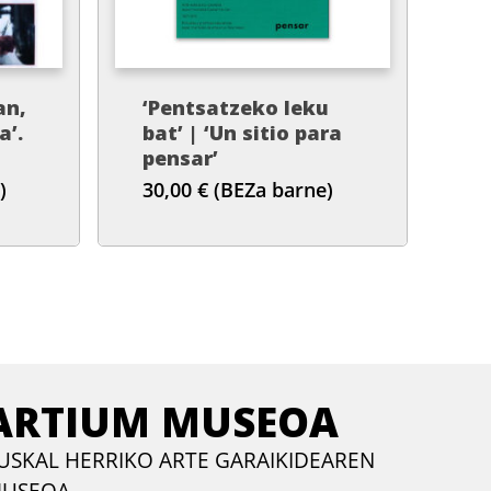
an,
‘Pentsatzeko leku
a’.
bat’ | ‘Un sitio para
pensar’
)
30,00
€
(BEZa barne)
ARTIUM MUSEOA
USKAL HERRIKO ARTE GARAIKIDEAREN