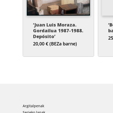
‘Juan Luis Moraza.
‘B
Gordailua 1987-1988.
b
Depósito’
2
20,00
€
(BEZa barne)
Argitalpenak
Serieko lanak