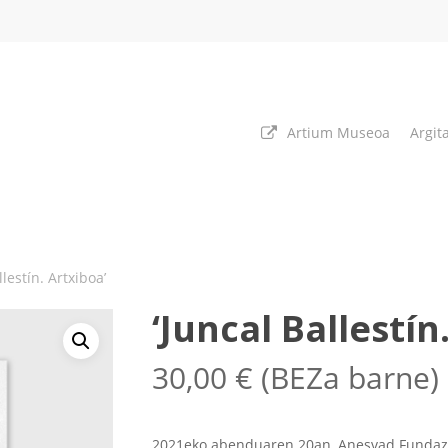
Artium Museoa
Argit
llestín. Artxiboa’
‘Juncal Ballestín
30,00
€
(BEZa barne)
2021eko abenduaren 20an, Anesvad Fundazi