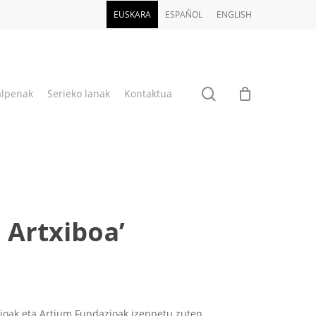
EUSKARA
ESPAÑOL
ENGLISH
bilatu
alpenak
Serieko lanak
Kontaktua
. Artxiboa’
oak eta Artium Fundazioak izenpetu zuten