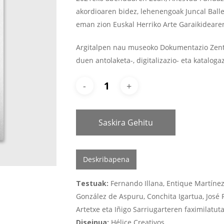
akordioaren bidez, lehenengoak Juncal Ball
eman zion Euskal Herriko Arte Garaikideare
Argitalpen nau museoko Dokumentazio Zentro
duen antolaketa-, digitalizazio- eta katalog
Saskira Gehitu
Deskribapena
Testuak:
Fernando Illana, Entique Martínez 
González de Aspuru, Conchita Igartua, José R
Artetxe eta Iñigo Sarriugarteren faximilatut
Diseinua:
Hélice Creativos