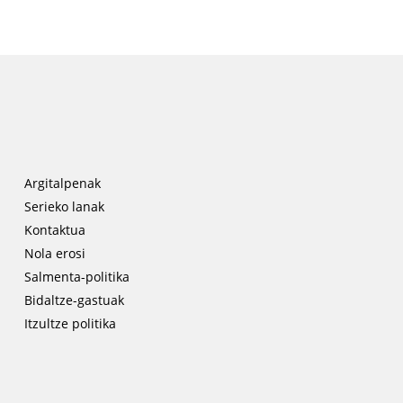
Argitalpenak
Serieko lanak
Kontaktua
Nola erosi
Salmenta-politika
Bidaltze-gastuak
Itzultze politika