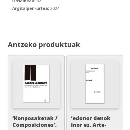
Orrialdeak
: 32
Argitalpen-urtea:
2024
Antzeko produktuak
‘Konposaketak /
‘edonor denok
Composiciones’.
inor ez. Arte-