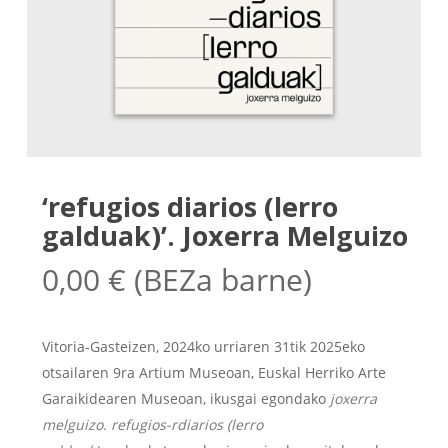
‘refugios diarios (lerro
galduak)’. Joxerra Melguizo
0,00
€
(BEZa barne)
Vitoria-Gasteizen, 2024ko urriaren 31tik 2025eko
otsailaren 9ra Artium Museoan, Euskal Herriko Arte
Garaikidearen Museoan, ikusgai egondako
joxerra
melguizo. refugios-rdiarios (lerro