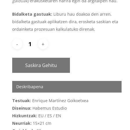
galduak)
erakusketaren harira egin da argitalpen hau.
Bidalketa gastuak:
Liburu hau doakoa den arren,
bidalketa gastuak aplikatzen dira, erosketa saskian eta
ordainketa prozesuan kalkulatuko direnak.
Saskira Gehitu
Deskribapena
Testuak:
Enrique Martínez Goikoetxea
Diseinua:
Habemus Estudio
Hizkuntzak:
EU / ES / EN
Neurriak:
15×21 cm