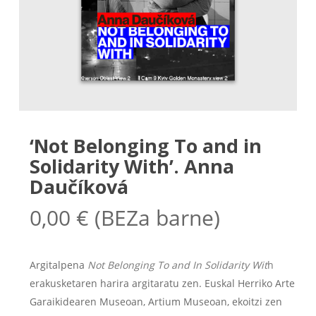
‘Not Belonging To and in
Solidarity With’. Anna
Daučíková
0,00
€
(BEZa barne)
Argitalpena
Not Belonging To and In Solidarity Wit
h
erakusketaren harira argitaratu zen. Euskal Herriko Arte
Garaikidearen Museoan, Artium Museoan, ekoitzi zen