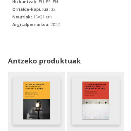
Hizkuntzak:
EU, ES, EN
Orrialde-kopurua:
32
Neurriak:
15×21 cm
Argitalpen-urtea:
2022
Antzeko produktuak