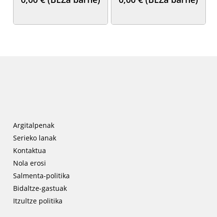
Medina
Argitalpenak
Serieko lanak
Kontaktua
Nola erosi
Salmenta-politika
Bidaltze-gastuak
Itzultze politika