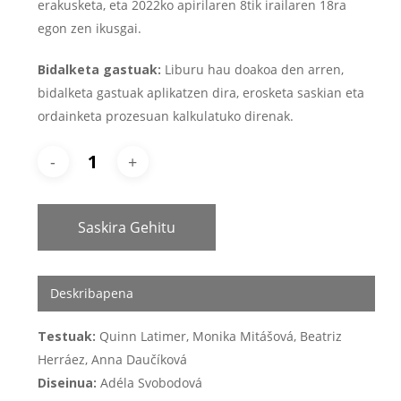
erakusketa, eta 2022ko apirilaren 8tik irailaren 18ra
egon zen ikusgai.
Bidalketa gastuak:
Liburu hau doakoa den arren,
bidalketa gastuak aplikatzen dira, erosketa saskian eta
ordainketa prozesuan kalkulatuko direnak.
Saskira Gehitu
Deskribapena
Testuak:
Quinn Latimer, Monika Mitášová, Beatriz
Herráez, Anna Daučíková
Diseinua:
Adéla Svobodová