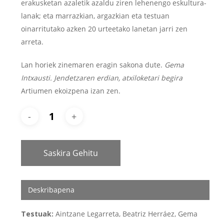
erakusketan azaletik azaldu ziren lehenengo eskultura-
lanak; eta marrazkian, argazkian eta testuan
oinarritutako azken 20 urteetako lanetan jarri zen
arreta.
Lan horiek zinemaren eragin sakona dute.
Gema
Intxausti. Jendetzaren erdian, atxiloketari begira
Artiumen ekoizpena izan zen.
Saskira Gehitu
Deskribapena
Testuak:
Aintzane Legarreta, Beatriz Herráez, Gema