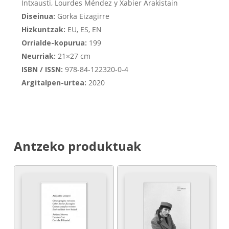
Intxausti, Lourdes Méndez y Xabier Arakistain
Diseinua:
Gorka Eizagirre
Hizkuntzak:
EU, ES, EN
Orrialde-kopurua:
199
Neurriak:
21×27 cm
ISBN / ISSN:
978-84-122320-0-4
Argitalpen-urtea:
2020
Antzeko produktuak