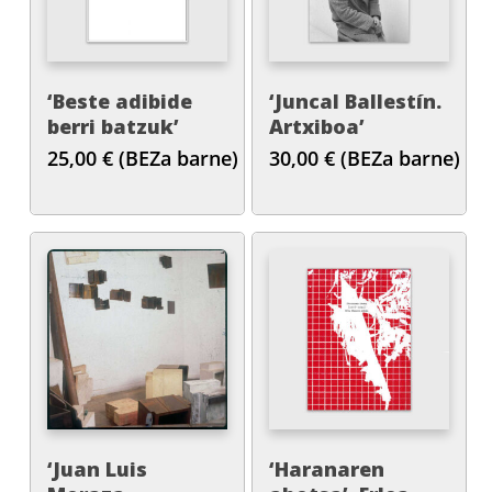
‘Beste adibide
‘Juncal Ballestín.
berri batzuk’
Artxiboa’
25,00
€
(BEZa barne)
30,00
€
(BEZa barne)
‘Juan Luis
‘Haranaren