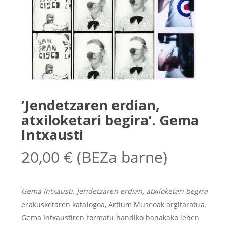
‘Jendetzaren erdian,
atxiloketari begira’. Gema
Intxausti
20,00
€
(BEZa barne)
Gema Intxausti. Jendetzaren erdian, atxiloketari begira
erakusketaren katalogoa, Artium Museoak argitaratua.
Gema Intxaustiren formatu handiko banakako lehen