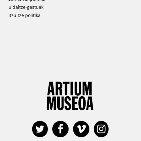
Bidaltze-gastuak
Itzultze politika