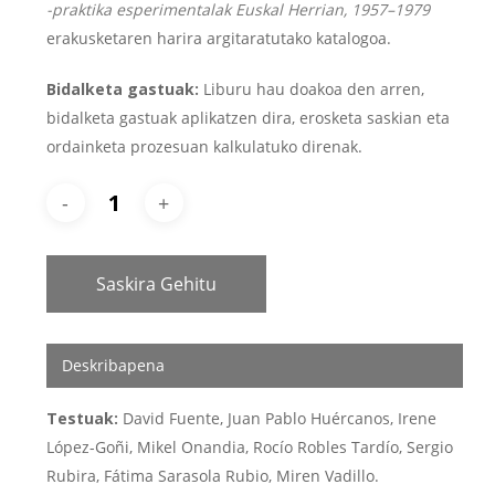
-praktika esperimentalak Euskal Herrian, 1957–1979
erakusketaren harira argitaratutako katalogoa.
Bidalketa gastuak:
Liburu hau doakoa den arren,
bidalketa gastuak aplikatzen dira, erosketa saskian eta
ordainketa prozesuan kalkulatuko direnak.
Saskira Gehitu
Deskribapena
Testuak:
David Fuente, Juan Pablo Huércanos, Irene
López-Goñi, Mikel Onandia, Rocío Robles Tardío, Sergio
Rubira, Fátima Sarasola Rubio, Miren Vadillo.