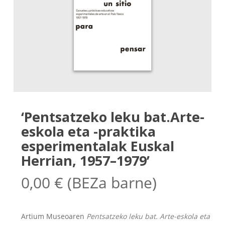
‘Pentsatzeko leku bat.Arte-
eskola eta -praktika
esperimentalak Euskal
Herrian, 1957–1979’
0,00
€
(BEZa barne)
Artium Museoaren
Pentsatzeko leku bat. Arte-eskola eta