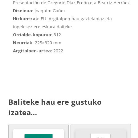
Presentación de Gregorio Díaz Ereño eta Beatriz Herráez
Diseinua:
Joaquim Gáñez
Hizkuntzak:
EU. Argitalpen hau
gaztelaniaz
eta
ingelesez
ere eskura daiteke.
Orrialde-kopurua:
312
Neurriak:
225×320 mm
Argitalpen-urtea:
2022
Baliteke hau ere gustuko
izatea…