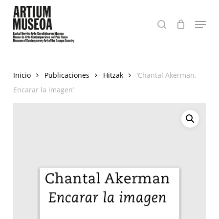
Skip
Menu
to
buscar
Close
main
Menu
content
Inicio
Publicaciones
Hitzak
‘Chantal Akerman.
Encarar la imagen’