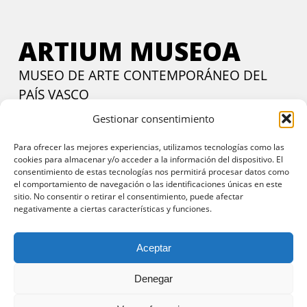
ARTIUM MUSEOA
MUSEO DE ARTE CONTEMPORÁNEO DEL
PAÍS VASCO
Gestionar consentimiento
Calle Francia, 24. Vitoria-Gasteiz, 01002 Araba.
Contactar
Martes a viernes:
de 11:00 a 14:00 y de 17:00 a 20:00 h
Para ofrecer las mejores experiencias, utilizamos tecnologías como las
cookies para almacenar y/o acceder a la información del dispositivo. El
Sábados y domingos:
11:00 a 20:00 h
consentimiento de estas tecnologías nos permitirá procesar datos como
Entrada gratuita
todos los días en horario de tarde y
el comportamiento de navegación o las identificaciones únicas en este
sitio. No consentir o retirar el consentimiento, puede afectar
domingos todo el día
negativamente a ciertas características y funciones.
Aceptar
Denegar
© 2025 Artium Museoa.
Aviso legal y política de privacidad