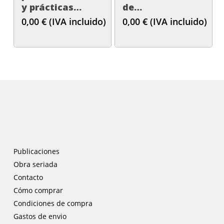
y prácticas
de
educativas
institucionalización 
0,00
€
(IVA incluido)
0,00
€
(IVA incluido)
experimentales
la educación
de arte en el País
artística en el
Vasco, 1957-
País Vasco, 1978-
1979’
1991’
Publicaciones
Obra seriada
Contacto
Cómo comprar
Condiciones de compra
Gastos de envio