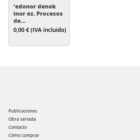
‘edonor denok
inor ez. Procesos
de
institucionalización de
0,00
€
(IVA incluido)
la educación
artística en el
País Vasco, 1978-
1991’
Publicaciones
Obra seriada
Contacto
Cómo comprar