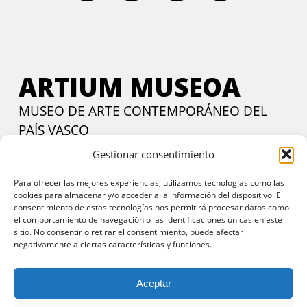
ARTIUM MUSEOA
MUSEO DE ARTE CONTEMPORÁNEO DEL
PAÍS VASCO
Gestionar consentimiento
Calle Francia, 24. Vitoria-Gasteiz, 01002 Araba.
Contactar
Martes a viernes:
de 11:00 a 14:00 y de 17:00 a 20:00 h
Para ofrecer las mejores experiencias, utilizamos tecnologías como las
cookies para almacenar y/o acceder a la información del dispositivo. El
Sábados y domingos:
11:00 a 20:00 h
consentimiento de estas tecnologías nos permitirá procesar datos como
Entrada gratuita
todos los días en horario de tarde y
el comportamiento de navegación o las identificaciones únicas en este
sitio. No consentir o retirar el consentimiento, puede afectar
domingos todo el día
negativamente a ciertas características y funciones.
Aceptar