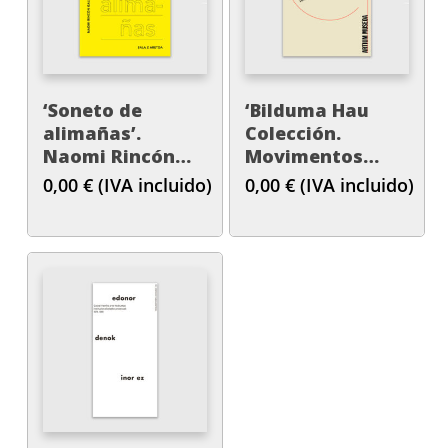
‘Soneto de
‘Bilduma Hau
alimañas’.
Colección.
Naomi Rincón
Movimentos
Gallardo
elementales
0,00
€
(IVA incluido)
0,00
€
(IVA incluido)
(1950-2000)’