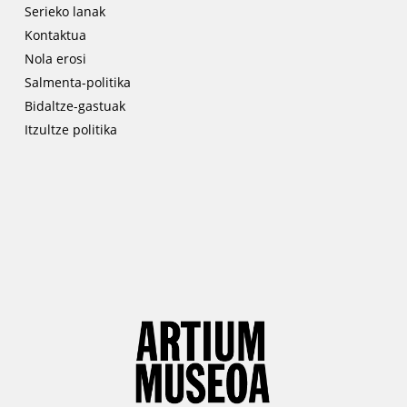
Serieko lanak
Kontaktua
Nola erosi
Salmenta-politika
Bidaltze-gastuak
Itzultze politika