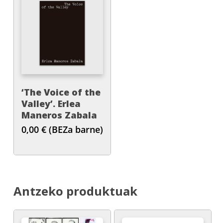
‘The Voice of the
Valley’. Erlea
Maneros Zabala
0,00
€
(BEZa barne)
Antzeko produktuak