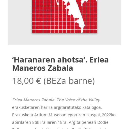
‘Haranaren ahotsa’. Erlea
Maneros Zabala
18,00
€
(BEZa barne)
Erlea Maneros Zabala. The Voice of the Valley
erakusketaren harira argitaratutako katalogoa.
Erakusketa Artium Museoan egon zen ikusgai, 2022ko
apirilaren 8tik irailaren 18ra. Argitalpenean Dodie