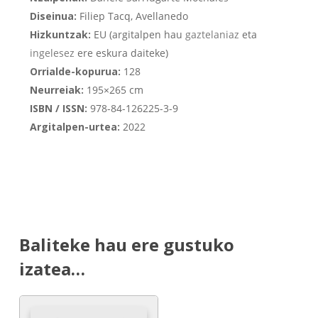
Diseinua:
Filiep Tacq, Avellanedo
Hizkuntzak:
EU (argitalpen hau
gaztelaniaz
eta
ingelesez
ere eskura daiteke)
Orrialde-kopurua:
128
Neurreiak:
195×265 cm
ISBN / ISSN:
978-84-126225-3-9
Argitalpen-urtea:
2022
Baliteke hau ere gustuko
izatea…