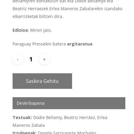
Bellamyren kontakizun bat eta Dodie Bellamyk eta
Beatriz Herraezek Erlea Maneros Zabalarekin izandako
elkarrizketak biltzen dira.
Edizioa
: Miren Jaio.
Paraguay Pressekin batera
argitaratua
Saskira Gehitu
Deskribapena
Testuak:
Dodie Bellamy, Beatriz Herráez, Erlea
Maneros Zabala
Itzulpenak:
Danele Sarriugarte Mochales