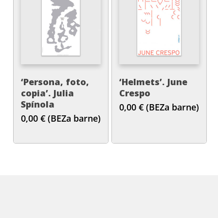
‘Persona, foto,
‘Helmets’. June
copia’. Julia
Crespo
Spínola
0,00
€
(BEZa barne)
0,00
€
(BEZa barne)