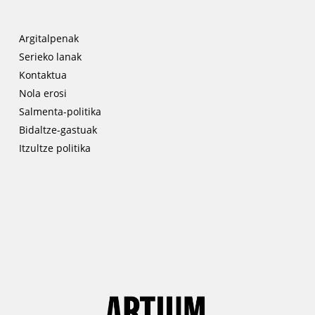
Argitalpenak
Serieko lanak
Kontaktua
Nola erosi
Salmenta-politika
Bidaltze-gastuak
Itzultze politika