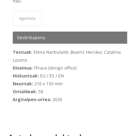
hau.
Agortuta
Deskribapena
Testuak:
Elena Narbutaitė, Beatriz Herráez, Catalina
Lozano
Diseinua:
FFraca (design office)
Hizkuntzak:
EU / ES / EN
Neurriak:
210 x 150 mm
Orrialdeak:
58
Argitalpen-urtea:
2026