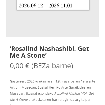
‘Rosalind Nashashibi. Get
Me A Stone’
0,00
€
(BEZa barne)
Gasteizen, 2026ko ekainaren 12tik azaroaren 1era arte
Artium Museoan, Euskal Herriko Arte Garaikidearen
Museoan, ikusgai egondako
Rosalind Nashashibi. Get
Me A Stone
erakusketaren harira egin da argitalpen