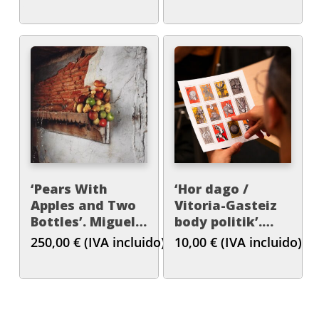
‘Pears With
‘Hor dago /
Apples and Two
Vitoria-Gasteiz
Bottles’. Miguel
body politik’.
Angel Gaüeca
Erick Beltrán
250,00
€
(IVA incluido)
10,00
€
(IVA incluido)