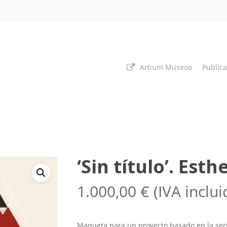
Artium Museoa
Public
‘Sin título’. Esth
1.000,00
€
(IVA inclui
Maqueta para un proyecto basado en la ser