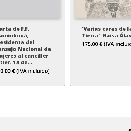
arta de F.F.
‘Varias caras de l
lamínková,
Tierra’. Raisa Ála
residenta del
175,00
€
(IVA inclui
onsejo Nacional de
jeres al canciller
tler. 14 de
eptiembre de 1938’.
00,00
€
(IVA incluido)
ema Intxausti (ES)