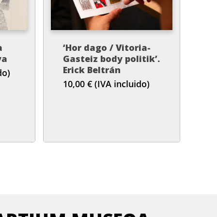
a
‘Hor dago / Vitoria-
va
Gasteiz body politik’.
Erick Beltrán
do)
10,00
€
(IVA incluido)