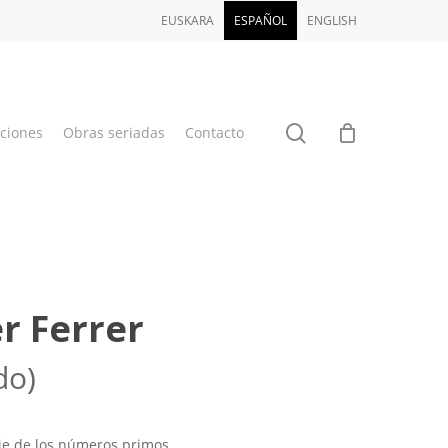
EUSKARA
ESPAÑOL
ENGLISH
buscar
aciones
Obras seriadas
Contacto
er Ferrer
do)
ie de los números primos.