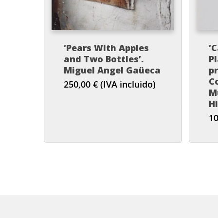
‘Pears With Apples
‘C
and Two Bottles’.
P
Miguel Angel Gaüeca
p
C
250,00
€
(IVA incluido)
Mu
Hi
s
1
G