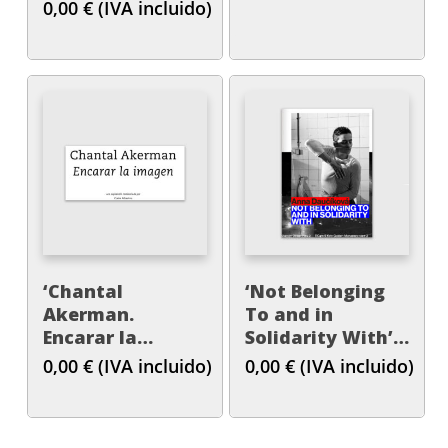
performativas
0,00
€
(IVA incluido)
en el museo II’
‘Chantal
‘Not Belonging
Akerman.
To and in
Encarar la
Solidarity With’.
imagen’
Anna Daučíková
0,00
€
(IVA incluido)
0,00
€
(IVA incluido)